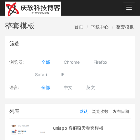
Togg
navig
整套模板
首页
下载中心
整套模板
筛选
浏览器:
全部
Chrome
Firefox
Safari
IE
语言:
全部
中文
英文
列表
默认
浏览次数
发布日期
uniapp 客服聊天整套模板