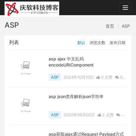
Togg
navig
ASP
首页
ASP
列表
默认
浏览次数
发布日期
asp ajax 中文乱码
encodeURIComponent
ASP
2024年10月10日
0 点赞
0
评论
3773 浏览
asp json类库解析json字符串
ASP
2020年09月02日
2 点赞
0
评论
6065 浏览
asp获取ajax通过Request Payload方式