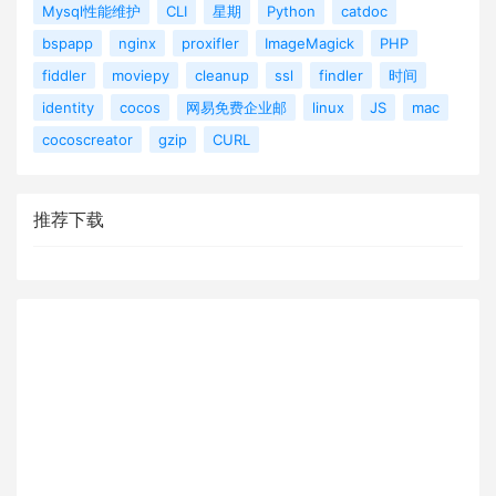
Mysql性能维护
CLI
星期
Python
catdoc
bspapp
nginx
proxifler
ImageMagick
PHP
fiddler
moviepy
cleanup
ssl
findler
时间
identity
cocos
网易免费企业邮
linux
JS
mac
cocoscreator
gzip
CURL
推荐下载