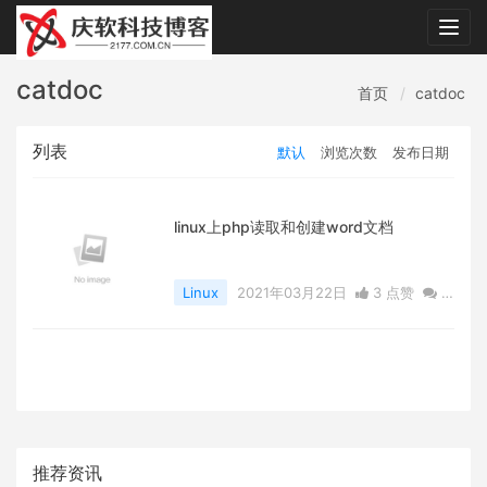
Togg
navig
catdoc
首页
catdoc
列表
默认
浏览次数
发布日期
linux上php读取和创建word文档
Linux
2021年03月22日
3 点赞
0
评论
4386 浏览
推荐资讯