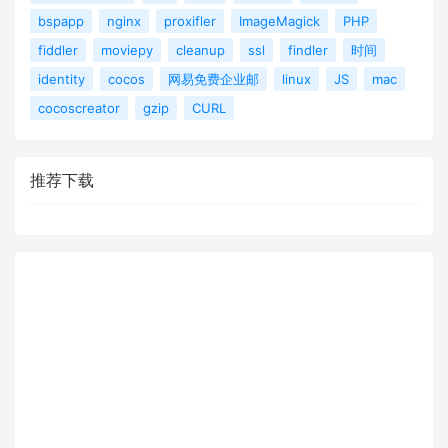
bspapp
nginx
proxifler
ImageMagick
PHP
fiddler
moviepy
cleanup
ssl
findler
时间
identity
cocos
网易免费企业邮
linux
JS
mac
cocoscreator
gzip
CURL
推荐下载