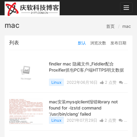
Togg
navig
mac
首页
mac
列表
默认
浏览次数
发布日期
findler mac 隐藏文件_Fiddler配合
Proxifier抓包PC客户端HTTPS明文数据
Linux
2022年06月16日
2 点赞
0
评论
7387 浏览
mac安装mysqlclient报错library not
found for -lzstd command
'/usr/bin/clang' failed
Linux
2021年07月29日
2 点赞
0
评论
5194 浏览