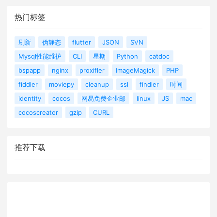
热门标签
刷新
伪静态
flutter
JSON
SVN
Mysql性能维护
CLI
星期
Python
catdoc
bspapp
nginx
proxifler
ImageMagick
PHP
fiddler
moviepy
cleanup
ssl
findler
时间
identity
cocos
网易免费企业邮
linux
JS
mac
cocoscreator
gzip
CURL
推荐下载