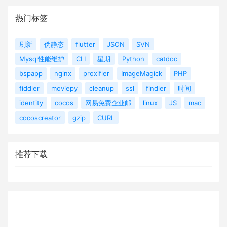
热门标签
刷新
伪静态
flutter
JSON
SVN
Mysql性能维护
CLI
星期
Python
catdoc
bspapp
nginx
proxifler
ImageMagick
PHP
fiddler
moviepy
cleanup
ssl
findler
时间
identity
cocos
网易免费企业邮
linux
JS
mac
cocoscreator
gzip
CURL
推荐下载