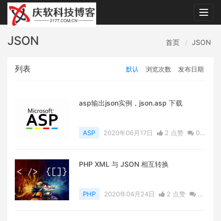
Togg
navig
JSON
首页
JSON
列表
默认
浏览次数
发布日期
asp输出json实例，json.asp 下载
ASP
2020年06月17日
2 点赞
0
评论
7313 浏览
PHP XML 与 JSON 相互转换
PHP
2020年04月24日
2 点赞
0
评论
5171 浏览