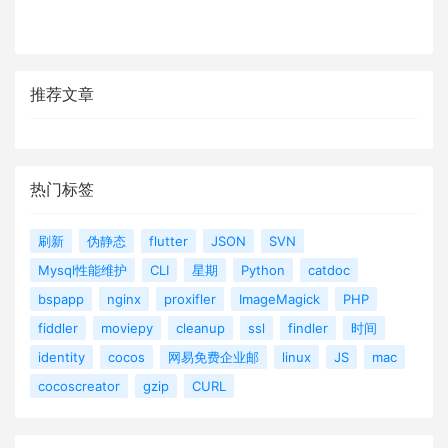
推荐文章
热门标签
刷新
伪静态
flutter
JSON
SVN
Mysql性能维护
CLI
星期
Python
catdoc
bspapp
nginx
proxifler
ImageMagick
PHP
fiddler
moviepy
cleanup
ssl
findler
时间
identity
cocos
网易免费企业邮
linux
JS
mac
cocoscreator
gzip
CURL