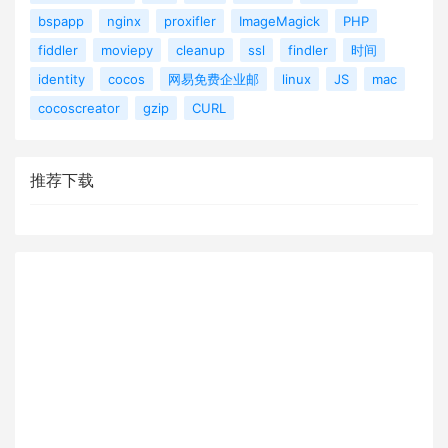
bspapp
nginx
proxifler
ImageMagick
PHP
fiddler
moviepy
cleanup
ssl
findler
时间
identity
cocos
网易免费企业邮
linux
JS
mac
cocoscreator
gzip
CURL
推荐下载