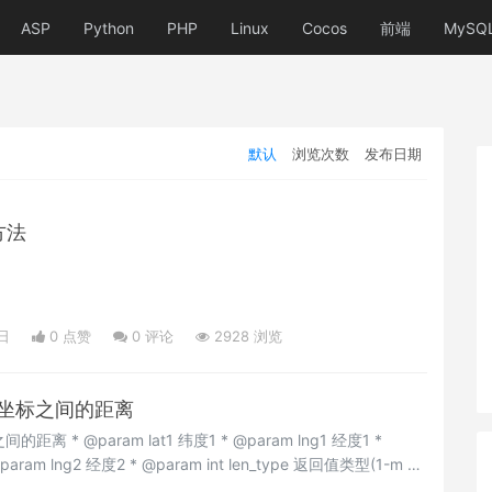
ASP
Python
PHP
Linux
Cocos
前端
MySQ
默认
浏览次数
发布日期
方法
日
0 点赞
0
评论
2928 浏览
度坐标之间的距离
@param lng1 经度1 *
km) * @param int decimal 保留小数位数 * @return int */ function getDistanc