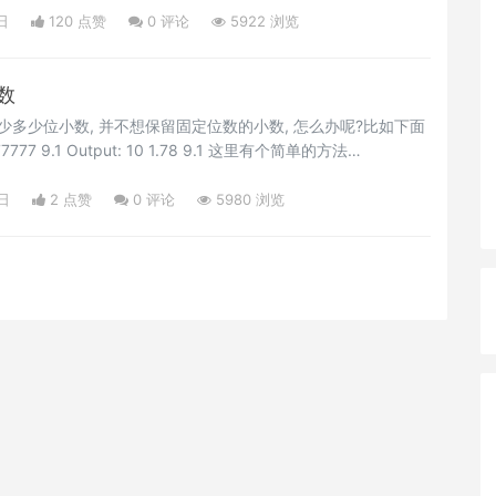
日
120 点赞
0
评论
5922 浏览
数
少多少位小数, 并不想保留固定位数的小数, 怎么办呢?比如下面
 100) / 100 原理就是: Math的round方法是取到整数的四舍五入. 乘
数点后两位的四舍五入近似数. 再
日
2 点赞
0
评论
5980 浏览