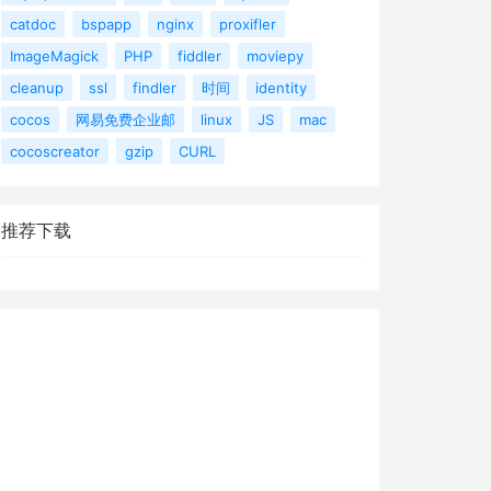
catdoc
bspapp
nginx
proxifler
ImageMagick
PHP
fiddler
moviepy
cleanup
ssl
findler
时间
identity
cocos
网易免费企业邮
linux
JS
mac
cocoscreator
gzip
CURL
推荐下载