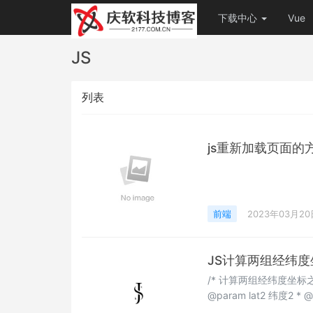
下载中心
Vue
JS
列表
js重新加载页面的
前端
2023年03月20
JS计算两组经纬
/* 计算两组经纬度坐标之间的距离 * @param lat1 纬度1 * 
@param lat2 纬度2 * @param lng2 经度2 * @param int len_type 返回值类型(1-m 2-