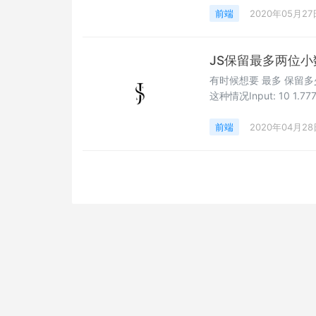
前端
2020年05月27
JS保留最多两位小
有时候想要 最多 保留多
这种情况Input: 10 1.7777777 9.1 Output: 10 1.78 9.1 这里有个简单的方法
Math.round(num *
以100, 相当于取到小
前端
2020年04月28