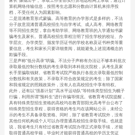
家长“慷慨出手”。录取工作全部实行异地远程网上录取，通过计
算机网络传输信息，按照考生志愿和分数由计算机来排序投
档，不受任何人为因素影响。
二是混淆教育形式蒙骗。高等教育的办学形式是多样的，不法
分子故意混淆普通高校招生与自学考试、成人高考、网络教育
等不同招生类型，拿自考助学班、网络教育班的入学通知书蒙
骗考生及家长。普通高校招生章程注明了招生学校的校址、办
学层次、办学类型、颁发学历证书的学校名称及证书种类等重
要信息，考生和家长只要详细查阅，就能避免上述混淆概念的
欺骗手段。
三是声称“低分高录”哄骗。不法分子声称有办法让不够本科批次
录取最低控制分数线的考生录取到本科批次院校，从考生及家
长手里骗取钱财。省教育考试院严格执行各批次录取最低控制
分数线和有关政策，不录取不符合政策规定的考生；除了国家
和我省规定的照顾政策外，没有人在高校招生中享有特权。
此外，还有以“强基计划”“高水平运动队”等特殊类型招生为幌子
行骗，利用所谓“预科生”进行诈骗等情况。省教育考试院提醒，
具有特殊类型招生资格的高校均在教育部阳光高考平台公布了
特殊类型招生章程，获得资格的考生均在该网站公示，未经公
示的考生不具备录取资格。同时，除了省教育考试院外，没有
其他任何机构或个人可以办理普通高校招生录取手续。也就是
说，我省考生只有经过省教育考试院办理正式录取手续，才能
取得普通高校学籍，毕业时才能获得普通高校的学历文凭证