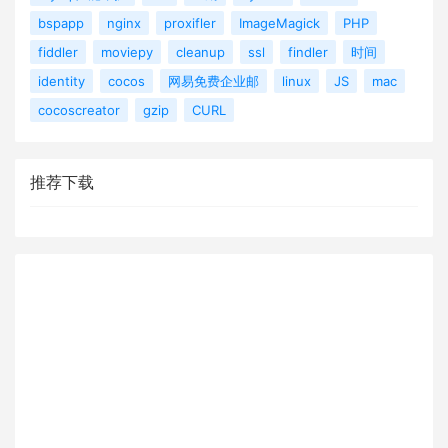
bspapp
nginx
proxifler
ImageMagick
PHP
fiddler
moviepy
cleanup
ssl
findler
时间
identity
cocos
网易免费企业邮
linux
JS
mac
cocoscreator
gzip
CURL
推荐下载