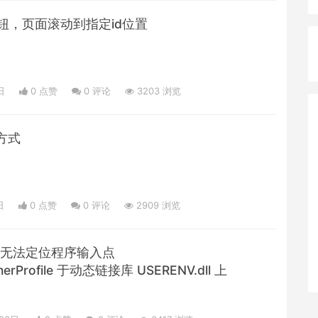
按钮，页面滚动到指定id位置
日
0 点赞
0
评论
3203 浏览
方式
日
0 点赞
0
评论
2909 浏览
错误“无法定位程序输入点
inerProfile 于动态链接库 USERENV.dll 上