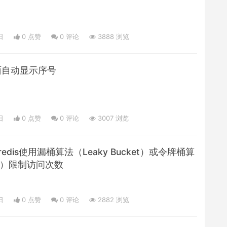
日
0 点赞
0
评论
3888 浏览
表前面自动显示序号
日
0 点赞
0
评论
3007 浏览
用redis使用漏桶算法（Leaky Bucket）或令牌桶算
ket）限制访问次数
日
0 点赞
0
评论
2882 浏览