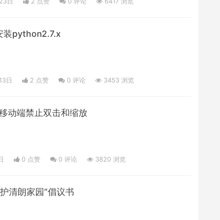
23日
2 点赞
0
评论
6417 浏览
安装python2.7.x
13日
2 点赞
0
评论
3453 浏览
 h5移动端禁止双击和缩放
日
0 点赞
0
评论
3820 浏览
护清朗家园”倡议书