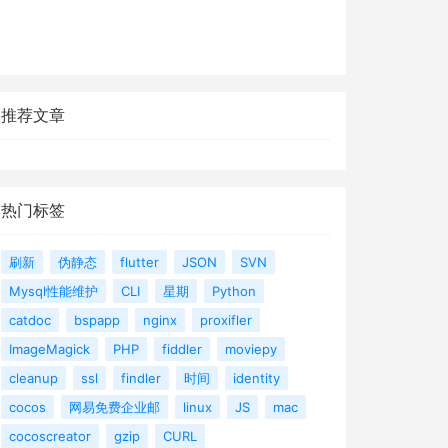
推荐文章
热门标签
刷新
伪静态
flutter
JSON
SVN
Mysql性能维护
CLI
星期
Python
catdoc
bspapp
nginx
proxifler
ImageMagick
PHP
fiddler
moviepy
cleanup
ssl
findler
时间
identity
cocos
网易免费企业邮
linux
JS
mac
cocoscreator
gzip
CURL