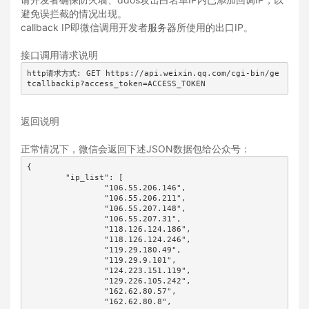
避免误拦截的情况出现。
callback IP即微信调用开发者
服务器
所使用的出口IP。
接口调用请求说明
http请求方式: GET https://api.weixin.qq.com/cgi-bin/ge
tcallbackip?access_token=ACCESS_TOKEN
返回说明
正常情况下，微信会返回下述JSON数据包给公众号：
{

	"ip_list": [

		"106.55.206.146",

		"106.55.206.211",

		"106.55.207.148",

		"106.55.207.31",

		"118.126.124.186",

		"118.126.124.246",

		"119.29.180.49",

		"119.29.9.101",

		"124.223.151.119",

		"129.226.105.242",

		"162.62.80.57",

		"162.62.80.8",
