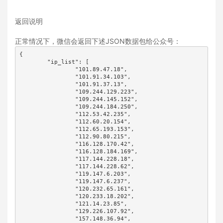
返回说明
正常情况下，微信会返回下述JSON数据包给公众号：
{

	"ip_list": [

		"101.89.47.18",

		"101.91.34.103",

		"101.91.37.13",

		"109.244.129.223",

		"109.244.145.152",

		"109.244.184.250",

		"112.53.42.235",

		"112.60.20.154",

		"112.65.193.153",

		"112.90.80.215",

		"116.128.170.42",

		"116.128.184.169",

		"117.144.228.18",

		"117.144.228.62",

		"119.147.6.203",

		"119.147.6.237",

		"120.232.65.161",

		"120.233.18.202",

		"121.14.23.85",

		"129.226.107.92",

		"157.148.36.94",
