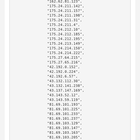
		"162.62.81.123",

		"175.24.211.142",

		"175.24.211.157",

		"175.24.211.198",

		"175.24.211.31",

		"175.24.211.4",

		"175.24.212.10",

		"175.24.212.185",

		"175.24.212.195",

		"175.24.213.149",

		"175.24.214.150",

		"175.24.214.222",

		"175.27.64.215",

		"175.27.65.216",

		"42.192.0.152",

		"42.192.0.224",

		"42.192.6.57",

		"43.132.112.30",

		"43.132.141.238",

		"43.137.147.169",

		"43.143.52.12",

		"43.143.59.119",

		"81.69.101.193",

		"81.69.101.225",

		"81.69.101.233",

		"81.69.101.237",

		"81.69.103.129",

		"81.69.103.147",

		"81.69.103.163",

		"81.69.103.205",
