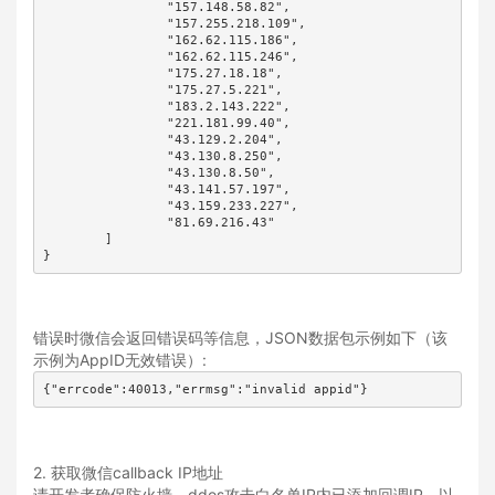
		"157.148.58.82",

		"157.255.218.109",

		"162.62.115.186",

		"162.62.115.246",

		"175.27.18.18",

		"175.27.5.221",

		"183.2.143.222",

		"221.181.99.40",

		"43.129.2.204",

		"43.130.8.250",

		"43.130.8.50",

		"43.141.57.197",

		"43.159.233.227",

		"81.69.216.43"

	]

}
错误时微信会返回错误码等信息，JSON数据包示例如下（该
示例为AppID无效错误）:
{"errcode":40013,"errmsg":"invalid appid"}
2. 获取微信callback IP地址
请开发者确保防火墙、ddos攻击白名单IP内已添加回调IP，以