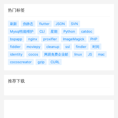
热门标签
刷新
伪静态
flutter
JSON
SVN
Mysql性能维护
CLI
星期
Python
catdoc
bspapp
nginx
proxifler
ImageMagick
PHP
fiddler
moviepy
cleanup
ssl
findler
时间
identity
cocos
网易免费企业邮
linux
JS
mac
cocoscreator
gzip
CURL
推荐下载